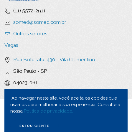
(11) 5572-2911
somed@somed.com.br
Outros setores
Vagas
Rua Botucatu, 430 -
Vila Clementino
São Paulo - SP
04023-061
Ao navegar neste site, você aceita os cookies que
usamos para melhorar a sua experiência. Consulte a
2023
Todos os Direitos Reservados |
Política de
nossa
Politica de privacidade.
Privacidade
ESTOU CIENTE