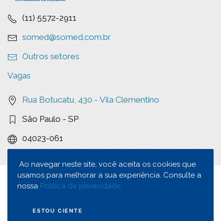
(11) 5572-2911
somed@somed.com.br
Outros setores
Vagas
Rua Botucatu, 430 -
Vila Clementino
São Paulo - SP
04023-061
Ao navegar neste site, você aceita os cookies que
usamos para melhorar a sua experiência. Consulte a
2023
Todos os Direitos Reservados |
Política de
nossa
Politica de privacidade.
Privacidade
ESTOU CIENTE