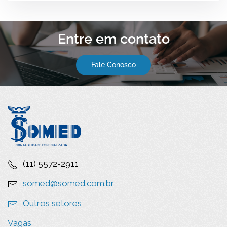
Entre em contato
Fale Conosco
(11) 5572-2911
somed@somed.com.br
Outros setores
Vagas