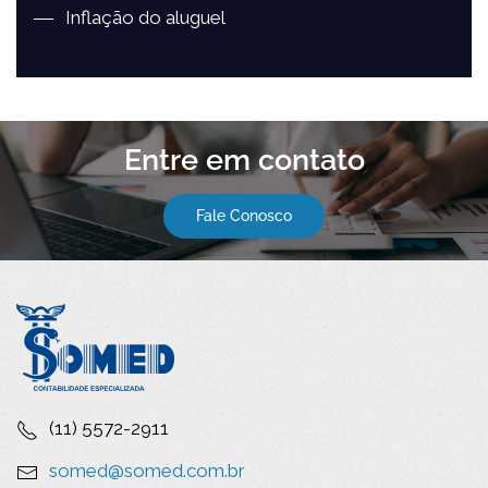
Inflação do aluguel
Entre em contato
Fale Conosco
(11) 5572-2911
somed@somed.com.br